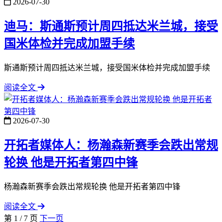
2026-07-30
迪马：斯通斯预计周四抵达米兰城，接受
国米体检并完成加盟手续
斯通斯预计周四抵达米兰城，接受国米体检并完成加盟手续
阅读全文
2026-07-30
开拓者媒体人：杨瀚森新赛季会跌出常规
轮换 他是开拓者第四中锋
杨瀚森新赛季会跌出常规轮换 他是开拓者第四中锋
阅读全文
第 1 / 7 页
下一页