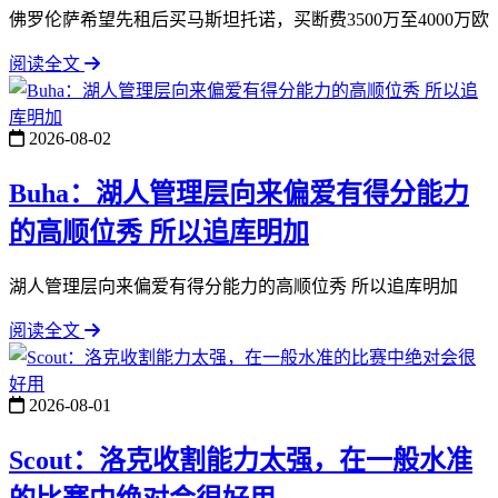
佛罗伦萨希望先租后买马斯坦托诺，买断费3500万至4000万欧
阅读全文
2026-08-02
Buha：湖人管理层向来偏爱有得分能力
的高顺位秀 所以追库明加
湖人管理层向来偏爱有得分能力的高顺位秀 所以追库明加
阅读全文
2026-08-01
Scout：洛克收割能力太强，在一般水准