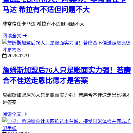
马达 希拉有不适但问题不大
非常信任卡马达 希拉有不适但问题不大
阅读全文
2026-07-31
詹姆斯加盟后76人只是账面实力强！若磨
合不佳送走恩比德才是答案
詹姆斯加盟后76人只是账面实力强！若磨合不佳送走恩比德才
是答案
阅读全文