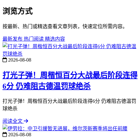
浏览方式
按最新、热门或精选查看文章列表，快速定位所需内容。
最新发布
热门阅读
精选内容
2026-08-08
打光子弹！周楷恒百分大战最后阶段连得
6分 仍难阻古德温罚球绝杀
打光子弹！周楷恒百分大战最后阶段连得6分 仍难阻古德温罚
球绝杀
阅读全文
2026-08-08