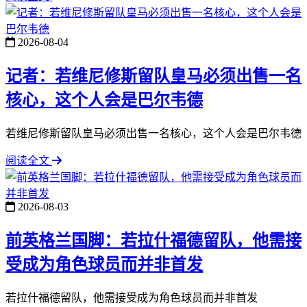
2026-08-04
记者：若维尼修斯留队皇马必须出售一名
核心，这个人会是巴尔韦德
若维尼修斯留队皇马必须出售一名核心，这个人会是巴尔韦德
阅读全文
2026-08-03
前英格兰国脚：若拉什福德留队，他需接
受成为角色球员而并非首发
若拉什福德留队，他需接受成为角色球员而并非首发