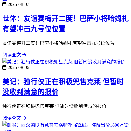
2026-08-07
世体：友谊赛梅开二度！巴萨小将哈姆扎
有望冲击九号位位置
友谊赛梅开二度！巴萨小将哈姆扎有望冲击九号位位置
阅读全文
2026-08-06
美记：独行侠正在积极兜售克莱 但暂时
没收到满意的报价
独行侠正在积极兜售克莱 但暂时没收到满意的报价
阅读全文