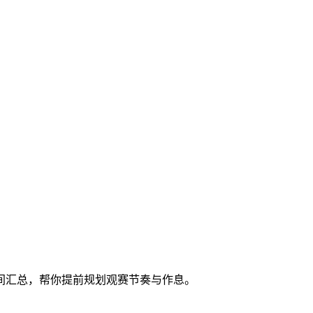
间汇总，帮你提前规划观赛节奏与作息。