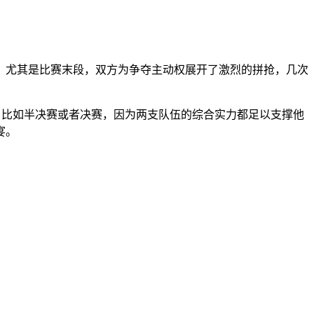
。尤其是比赛末段，双方为争夺主动权展开了激烈的拼抢，几次
，比如半决赛或者决赛，因为两支队伍的综合实力都足以支撑他
宴。