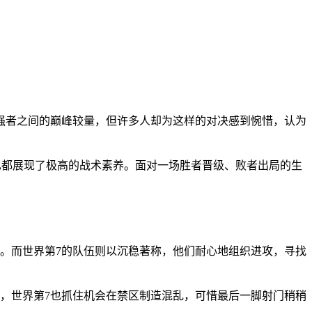
强者之间的巅峰较量，但许多人却为这样的对决感到惋惜，认为
也都展现了极高的战术素养。面对一场胜者晋级、败者出局的生
。而世界第7的队伍则以沉稳著称，他们耐心地组织进攻，寻找
后，世界第7也抓住机会在禁区制造混乱，可惜最后一脚射门稍稍