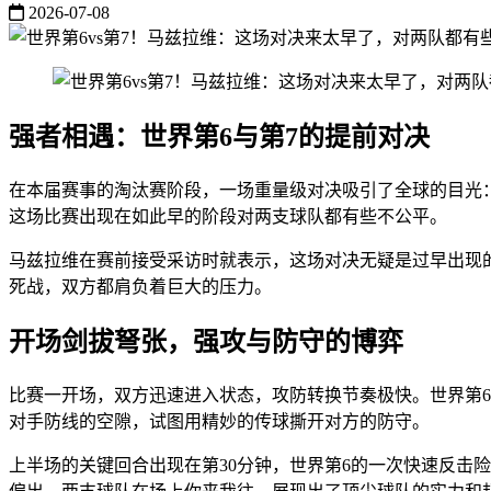
2026-07-08
强者相遇：世界第6与第7的提前对决
在本届赛事的淘汰赛阶段，一场重量级对决吸引了全球的目光
这场比赛出现在如此早的阶段对两支球队都有些不公平。
马兹拉维在赛前接受采访时就表示，这场对决无疑是过早出现
死战，双方都肩负着巨大的压力。
开场剑拔弩张，强攻与防守的博弈
比赛一开场，双方迅速进入状态，攻防转换节奏极快。世界第
对手防线的空隙，试图用精妙的传球撕开对方的防守。
上半场的关键回合出现在第30分钟，世界第6的一次快速反击