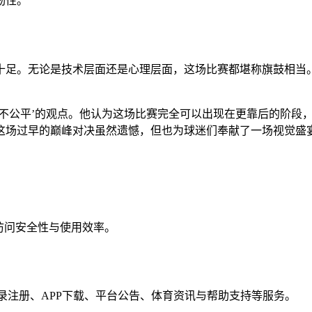
韧性。
十足。无论是技术层面还是心理层面，这场比赛都堪称旗鼓相当
些不公平’的观点。他认为这场比赛完全可以出现在更靠后的阶段
这场过早的巅峰对决虽然遗憾，但也为球迷们奉献了一场视觉盛
访问安全性与使用效率。
供官方入口、登录注册、APP下载、平台公告、体育资讯与帮助支持等服务。