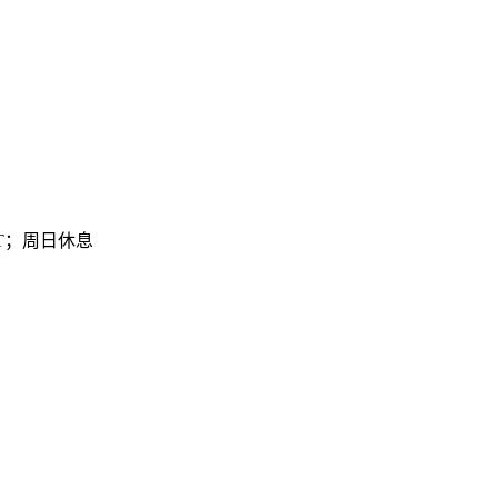
 CST；周日休息