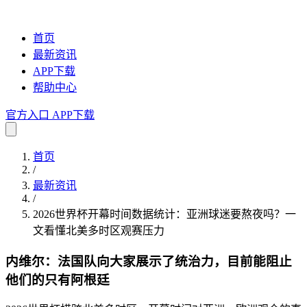
首页
最新资讯
APP下载
帮助中心
官方入口
APP下载
首页
/
最新资讯
/
2026世界杯开幕时间数据统计：亚洲球迷要熬夜吗？一
文看懂北美多时区观赛压力
内维尔：法国队向大家展示了统治力，目前能阻止
他们的只有阿根廷