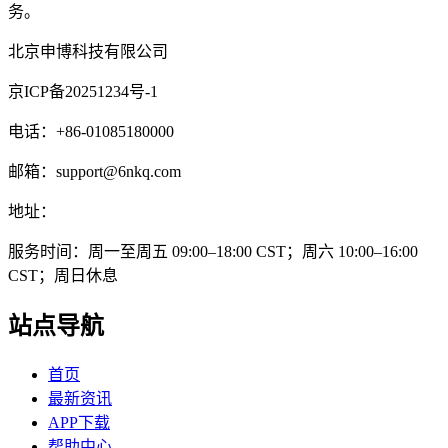
务。
北京申博科技有限公司
京ICP备20251234号-1
电话：+86-01085180000
邮箱：support@6nkq.com
地址：
服务时间：周一至周五 09:00–18:00 CST；周六 10:00–16:00
CST；周日休息
站点导航
首页
最新资讯
APP下载
帮助中心