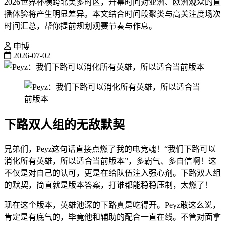
2026世界杯横跨北美多时区，开幕时间对亚洲、欧洲观众的直
播体验将产生明显差异。本文结合时间段聚类与高关注度场次
时间汇总，帮你提前规划观赛节奏与作息。
申博
2026-07-02
下路双人组的无敌默契
兄弟们，Peyz这句话直接点燃了我的电竞魂！“我们下路可以
消化所有英雄，所以适合当前版本”，多霸气、多自信啊！这
不仅是对自己的认可，更是在给队伍注入强心剂。下路双人组
的默契，简直就是版本答案，打谁都能稳稳压制，太燃了！
现在这个版本，英雄池深的下路真是吃得开。Peyz敢这么说，
肯定是有底气的，毕竟他和辅助的配合一直在线。不管对面拿