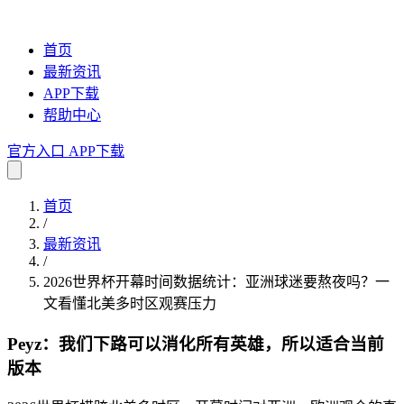
首页
最新资讯
APP下载
帮助中心
官方入口
APP下载
首页
/
最新资讯
/
2026世界杯开幕时间数据统计：亚洲球迷要熬夜吗？一
文看懂北美多时区观赛压力
Peyz：我们下路可以消化所有英雄，所以适合当前
版本