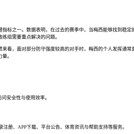
键指标之一。数据表明，在过去的赛季中，当梅西能够找到稳定
教练组需要重点解决的问题。
惯来看，面对部分防守强度较高的对手时，梅西的个人发挥通常
力量。
访问安全性与使用效率。
供官方入口、登录注册、APP下载、平台公告、体育资讯与帮助支持等服务。