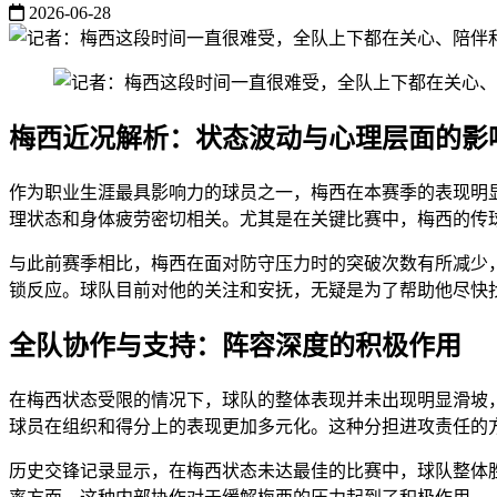
2026-06-28
梅西近况解析：状态波动与心理层面的影
作为职业生涯最具影响力的球员之一，梅西在本赛季的表现明
理状态和身体疲劳密切相关。尤其是在关键比赛中，梅西的传
与此前赛季相比，梅西在面对防守压力时的突破次数有所减少
锁反应。球队目前对他的关注和安抚，无疑是为了帮助他尽快
全队协作与支持：阵容深度的积极作用
在梅西状态受限的情况下，球队的整体表现并未出现明显滑坡
球员在组织和得分上的表现更加多元化。这种分担进攻责任的
历史交锋记录显示，在梅西状态未达最佳的比赛中，球队整体