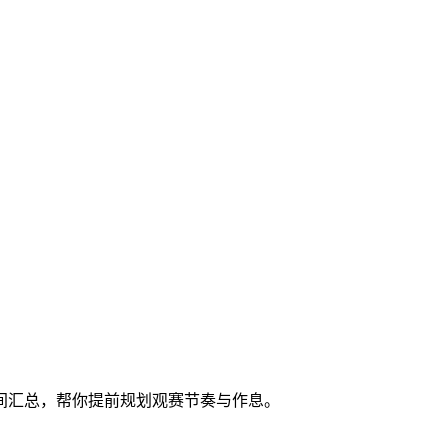
间汇总，帮你提前规划观赛节奏与作息。