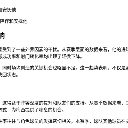
响
显受到了一些外界因素的干扰。从赛季层面的数据来看，他的进
球成功率和射门转化率均出现了轻微下降。
，同时场均创造的关键机会也略显不足。这一趋势表明，不仅是
找回状态。
，这得益于阵容深度的提升和队友们的支持。从赛季数据来看，
方式，为梅西提供了喘息的机会。
胜率往往与角色球员的发挥密切相关。本赛季，球队其他球员在