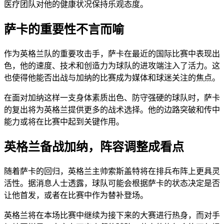
医疗团队对他的健康状况保持乐观态度。
萨卡的重要性不言而喻
作为英格兰队的重要攻击手，萨卡在最近的国际比赛中表现出
色，他的速度、技术和创造力为球队的进攻端注入了活力。这
也使得他能否出战与加纳的比赛成为媒体和球迷关注的焦点。
在面对加纳这样一支身体素质出色、防守强硬的球队时，萨卡
的复出将为英格兰提供更多的战术选择。他的边路突破和传中
能力或将在比赛中起到关键作用。
英格兰备战加纳，阵容调整成看点
随着萨卡的回归，英格兰主帅索斯盖特将在排兵布阵上更具灵
活性。据消息人士透露，球队可能会根据萨卡的状态决定是否
让他首发，或者在比赛中作为替补登场。
英格兰将在本场比赛中继续为接下来的大赛进行热身，而对手