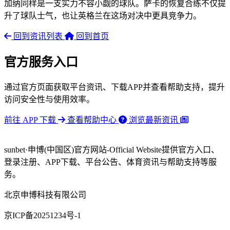
加纳同样是一支实力不容小觑的球队。萨卡的恢复合练不仅提
升了球队士气，也让英格兰在这场对决中更具竞争力。
回到资讯列表
回到首页
官方服务入口
通过官方页面获取平台资讯、下载APP并查看帮助支持，提升
访问安全性与使用效率。
前往 APP 下载
查看帮助中心
浏览最新资讯
sunbet·申博(中国区)官方网站-Official Website提供官方入口、
登录注册、APP下载、平台公告、体育资讯与帮助支持等服
务。
北京申博科技有限公司
京ICP备20251234号-1