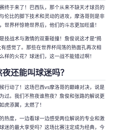
赛终于来了！巴西队，那个从来不缺天才球员的
与伦比的脚下技术和灵动的进攻，摩洛哥则是非
，世界杯惊艳世界后，他们的斗志更加旺盛！
是技战术与激情的双重碰撞！詹俊说这才是“揭
太有感觉了。那些在世界杯闯荡的熟面孔再次相
么样的火花？球迷们，这一战不能错过啊！
熬夜还能叫球迷吗？
候行动了！这场巴西vs摩洛哥的巅峰对决，说是
为过。我们不熬夜谁熬夜？詹俊和张路的解说更
如虎添翼，太燃了！
的热度，一边看球一边感受两位解说的专业和激
球迷的最大享受吗？这场比赛注定成为经典，今