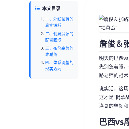
本文目录
一、外线轮转的
真实短板
二、侧翼资源的
配置困境
詹俊＆
三、布伦森为何
难减负
明天的巴西v
四、体系调整的
先别急着睡，
现实方向
路老师的战术
说实话，这场
这才是“揭幕
洛哥的坚韧和
巴西v