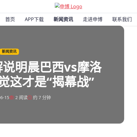
首页
APP下载
新闻资讯
走进申博
联系我们
新闻资讯
说明晨巴西vs摩洛
觉这才是“揭幕战”
06-15
2 阅读
约 7 分钟