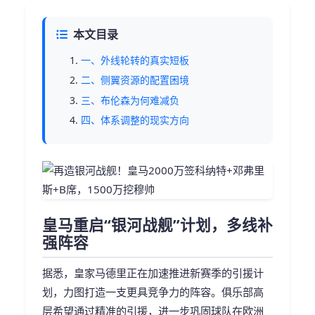
本文目录
一、外线轮转的真实短板
二、侧翼资源的配置困境
三、布伦森为何难减负
四、体系调整的现实方向
皇马重启“银河战舰”计划，多线补
强阵容
据悉，皇家马德里正在加速推进新赛季的引援计
划，力图打造一支更具竞争力的阵容。俱乐部高
层希望通过精准的引援，进一步巩固球队在欧洲