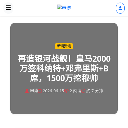
新闻资讯
再造银河战舰！皇马2000
万签科纳特+邓弗里斯+B
席，1500万挖穆帅
申博
2026-06-15
2 阅读
约 7 分钟