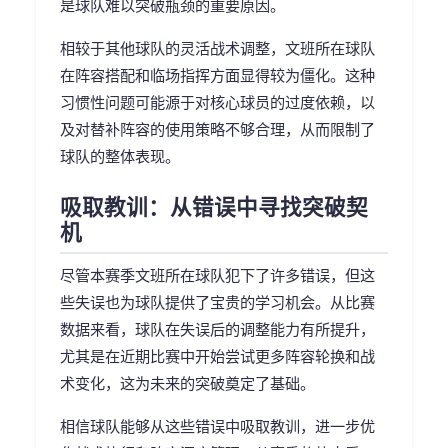
是球队难以突破瓶颈的重要原因。
相较于其他球队的灵活战术调整，文班所在球队
在阵容搭配和临场指挥方面显得较为僵化。这种
习惯性问题可能源于对核心球员的过度依赖，以
及对替补阵容的使用策略不够合理，从而限制了
球队的整体表现。
吸取教训：从错误中寻找突破契
机
尽管本赛季文班所在球队犯下了许多错误，但这
些失误也为球队提供了宝贵的学习机会。从比赛
数据来看，球队在失误后的调整能力有所提升，
尤其是在近期比赛中开始尝试更多阵容轮换和战
术变化，这为未来的突破奠定了基础。
相信球队能够从这些错误中吸取教训，进一步优