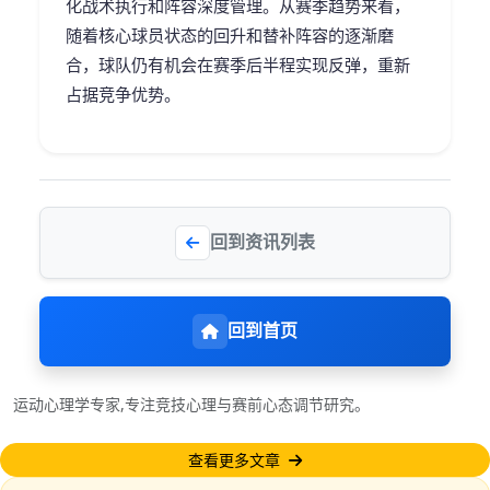
化战术执行和阵容深度管理。从赛季趋势来看，
随着核心球员状态的回升和替补阵容的逐渐磨
合，球队仍有机会在赛季后半程实现反弹，重新
占据竞争优势。
回到资讯列表
回到首页
运动心理学专家,专注竞技心理与赛前心态调节研究。
查看更多文章